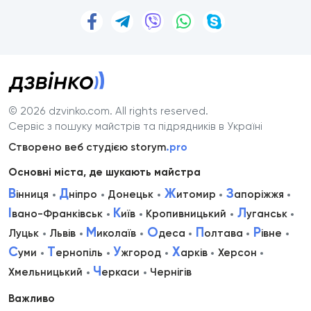
© 2026 dzvinko.com
. All rights reserved.
Сервіс з пошуку майстрів та підрядників в Україні
Створено веб студією storym
.pro
Основні міста, де шукають майстра
В
Д
Ж
З
інниця
ніпро
Донецьк
итомир
апоріжжя
І
К
Л
вано-Франківськ
иїв
Кропивницький
уганськ
М
О
П
Р
Луцьк
Львів
иколаїв
деса
олтава
івне
С
Т
У
Х
уми
ернопіль
жгород
арків
Херсон
Ч
Хмельницький
еркаси
Чернігів
Важливо