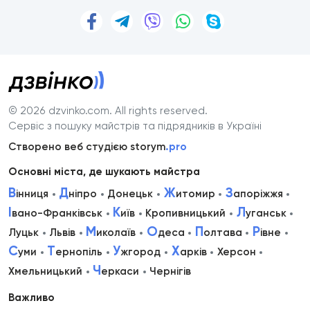
© 2026 dzvinko.com
. All rights reserved.
Сервіс з пошуку майстрів та підрядників в Україні
Створено веб студією storym
.pro
Основні міста, де шукають майстра
В
Д
Ж
З
інниця
ніпро
Донецьк
итомир
апоріжжя
І
К
Л
вано-Франківськ
иїв
Кропивницький
уганськ
М
О
П
Р
Луцьк
Львів
иколаїв
деса
олтава
івне
С
Т
У
Х
уми
ернопіль
жгород
арків
Херсон
Ч
Хмельницький
еркаси
Чернігів
Важливо