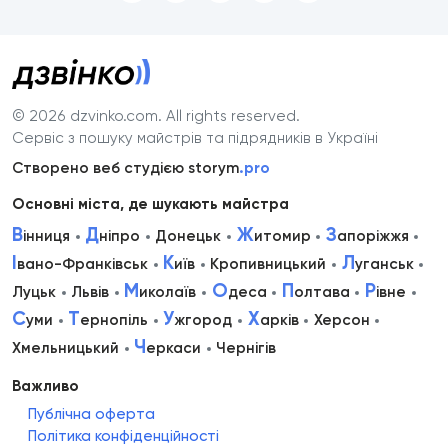
© 2026 dzvinko.com
. All rights reserved.
Сервіс з пошуку майстрів та підрядників в Україні
Створено веб студією storym
.pro
Основні міста, де шукають майстра
В
Д
Ж
З
інниця
ніпро
Донецьк
итомир
апоріжжя
І
К
Л
вано-Франківськ
иїв
Кропивницький
уганськ
М
О
П
Р
Луцьк
Львів
иколаїв
деса
олтава
івне
С
Т
У
Х
уми
ернопіль
жгород
арків
Херсон
Ч
Хмельницький
еркаси
Чернігів
Важливо
Публічна оферта
Політика конфіденційності