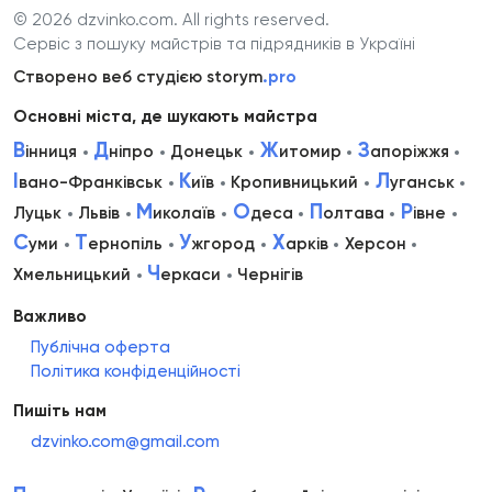
© 2026 dzvinko.com
. All rights reserved.
Сервіс з пошуку майстрів та підрядників в Україні
Створено веб студією storym
.pro
Основні міста, де шукають майстра
В
Д
Ж
З
інниця
ніпро
Донецьк
итомир
апоріжжя
І
К
Л
вано-Франківськ
иїв
Кропивницький
уганськ
М
О
П
Р
Луцьк
Львів
иколаїв
деса
олтава
івне
С
Т
У
Х
уми
ернопіль
жгород
арків
Херсон
Ч
Хмельницький
еркаси
Чернігів
Важливо
Публічна оферта
Політика конфіденційності
Пишіть нам
dzvinko.com@gmail.com