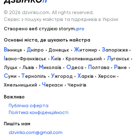
© 2026 dzvinko.com
. All rights reserved.
Сервіс з пошуку майстрів та підрядників в Україні
Створено веб студією storym
.pro
Основні міста, де шукають майстра
В
Д
Ж
З
інниця
ніпро
Донецьк
итомир
апоріжжя
І
К
Л
вано-Франківськ
иїв
Кропивницький
уганськ
М
О
П
Р
Луцьк
Львів
иколаїв
деса
олтава
івне
С
Т
У
Х
уми
ернопіль
жгород
арків
Херсон
Ч
Хмельницький
еркаси
Чернігів
Важливо
Публічна оферта
Політика конфіденційності
Пишіть нам
dzvinko.com@gmail.com