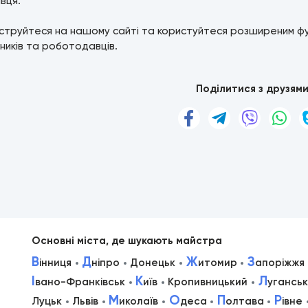
вця.
струйтеся на нашому сайті та користуйтеся розширеним ф
ників та роботодавців.
Поділитися з друзям
Основні міста, де шукають майстра
В
Д
Ж
З
інниця
ніпро
Донецьк
итомир
апоріжжя
І
К
Л
вано-Франківськ
иїв
Кропивницький
уганськ
М
О
П
Р
Луцьк
Львів
иколаїв
деса
олтава
івне