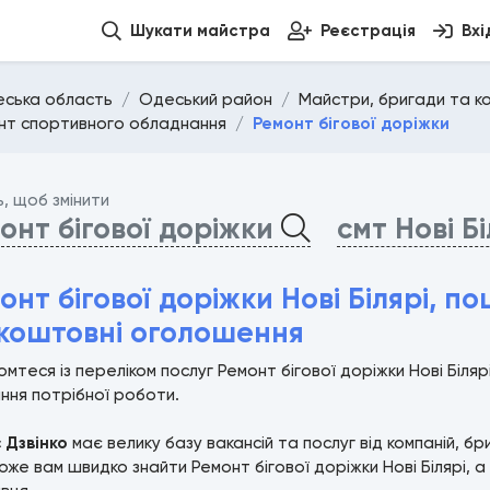
Шукати майстра
Реєстрація
Вхі
ська область
Одеський район
Майстри, бригади та ком
нт спортивного обладнання
Ремонт бігової доріжки
ь, щоб змінити
онт бігової доріжки
смт Нові Б
онт бігової доріжки Нові Білярі, п
коштовні оголошення
мтеся із переліком послуг Ремонт бігової доріжки Нові Біл
ння потрібної роботи.
с
Дзвінко
має велику базу вакансій та послуг від компаній, б
же вам швидко знайти Ремонт бігової доріжки Нові Білярі, а