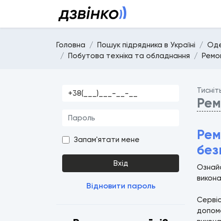
Головна
Пошук підрядника в Україні
Оде
Побутова техніка та обладнання
Ремо
Тисніт
Рем
Рем
Запам'ятати мене
без
Вхід
Ознайо
викона
Відновити пароль
Серві
допомо