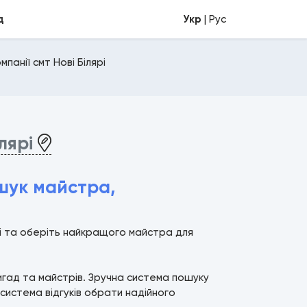
д
Укр
| Рус
панії смт Нові Білярі
ілярі
ошук майстра,
ярі та оберіть найкращого майстра для
ригад та майстрів. Зручна система пошуку
 система відгуків обрати надійного