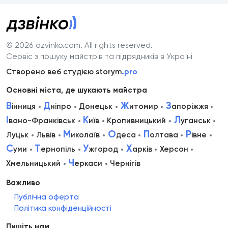
© 2026 dzvinko.com
. All rights reserved.
Сервіс з пошуку майстрів та підрядників в Україні
Створено веб студією storym
.pro
Основні міста, де шукають майстра
В
Д
Ж
З
інниця
ніпро
Донецьк
итомир
апоріжжя
І
К
Л
вано-Франківськ
иїв
Кропивницький
уганськ
М
О
П
Р
Луцьк
Львів
иколаїв
деса
олтава
івне
С
Т
У
Х
уми
ернопіль
жгород
арків
Херсон
Ч
Хмельницький
еркаси
Чернігів
Важливо
Публічна оферта
Політика конфіденційності
Пишіть нам