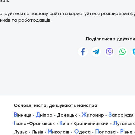
вця.
струйтеся на нашому сайті та користуйтеся розширеним ф
ників та роботодавців.
Поділитися з друзям
Основні міста, де шукають майстра
В
Д
Ж
З
інниця
ніпро
Донецьк
итомир
апоріжжя
І
К
Л
вано-Франківськ
иїв
Кропивницький
уганськ
М
О
П
Р
Луцьк
Львів
иколаїв
деса
олтава
івне