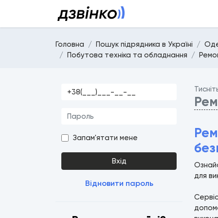
Головна
Пошук підрядника в Україні
Оде
Побутова техніка та обладнання
Ремо
Тисніт
Рем
Рем
Запам'ятати мене
без
Вхід
Ознайо
для ви
Відновити пароль
Серві
допомо