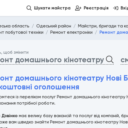
Шукати майстра
Реєстрація
Вхі
ська область
Одеський район
Майстри, бригади та ком
нт побутової техніки
Ремонт електроніки
Ремонт дома
ь, щоб змінити
онт домашнього кінотеатру
см
онт домашнього кінотеатру Нові Б
коштовні оголошення
мтеся із переліком послуг Ремонт домашнього кінотеатру 
конання потрібної роботи.
с
Дзвінко
має велику базу вакансій та послуг від компаній, б
же вам швидко знайти Ремонт домашнього кінотеатру Нові Б