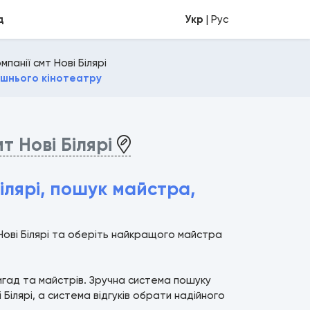
д
Укр
| Рус
панії смт Нові Білярі
шнього кінотеатру
т Нові Білярі
ілярі, пошук майстра,
Нові Білярі та оберіть найкращого майстра
ригад та майстрів. Зручна система пошуку
ілярі, а система відгуків обрати надійного