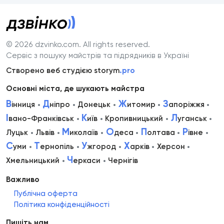
© 2026 dzvinko.com
. All rights reserved.
Сервіс з пошуку майстрів та підрядників в Україні
Створено веб студією storym
.pro
Основні міста, де шукають майстра
В
Д
Ж
З
інниця
ніпро
Донецьк
итомир
апоріжжя
І
К
Л
вано-Франківськ
иїв
Кропивницький
уганськ
М
О
П
Р
Луцьк
Львів
иколаїв
деса
олтава
івне
С
Т
У
Х
уми
ернопіль
жгород
арків
Херсон
Ч
Хмельницький
еркаси
Чернігів
Важливо
Публічна оферта
Політика конфіденційності
Пишіть нам