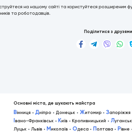
струйтеся на нашому сайті та користуйтеся розширеним ф
ників та роботодавців.
Поділитися з друзям
Основні міста, де шукають майстра
В
Д
Ж
З
інниця
ніпро
Донецьк
итомир
апоріжжя
І
К
Л
вано-Франківськ
иїв
Кропивницький
уганськ
М
О
П
Р
Луцьк
Львів
иколаїв
деса
олтава
івне