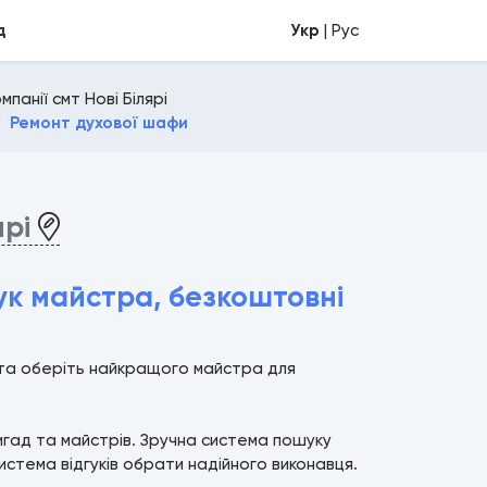
д
Укр
| Рус
панії смт Нові Білярі
Ремонт духової шафи
ярі
ук майстра, безкоштовні
і та оберіть найкращого майстра для
ригад та майстрів. Зручна система пошуку
истема відгуків обрати надійного виконавця.