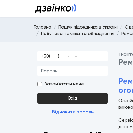
Головна
Пошук підрядника в Україні
Оде
Побутова техніка та обладнання
Ремо
Тисніт
Рем
Рем
Запам'ятати мене
ого
Вхід
Ознайо
викона
Відновити пароль
Серві
допомо