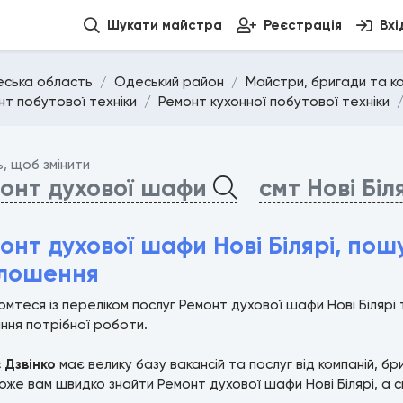
Шукати майстра
Реєстрація
Вхі
ська область
Одеський район
Майстри, бригади та ком
нт побутової техніки
Ремонт кухонної побутової техніки
ь, щоб змінити
онт духової шафи
смт Нові Біл
онт духової шафи Нові Білярі, пош
лошення
мтеся із переліком послуг Ремонт духової шафи Нові Біляр
ння потрібної роботи.
с
Дзвінко
має велику базу вакансій та послуг від компаній, б
же вам швидко знайти Ремонт духової шафи Нові Білярі, а с