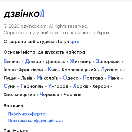
© 2026 dzvinko.com
. All rights reserved.
Сервіс з пошуку майстрів та підрядників в Україні
Створено веб студією storym
.pro
Основні міста, де шукають майстра
В
Д
Ж
З
інниця
ніпро
Донецьк
итомир
апоріжжя
І
К
Л
вано-Франківськ
иїв
Кропивницький
уганськ
М
О
П
Р
Луцьк
Львів
иколаїв
деса
олтава
івне
С
Т
У
Х
уми
ернопіль
жгород
арків
Херсон
Ч
Хмельницький
еркаси
Чернігів
Важливо
Публічна оферта
Політика конфіденційності
Пишіть нам