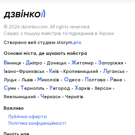
© 2026 dzvinko.com
. All rights reserved.
Сервіс з пошуку майстрів та підрядників в Україні
Створено веб студією storym
.pro
Основні міста, де шукають майстра
В
Д
Ж
З
інниця
ніпро
Донецьк
итомир
апоріжжя
І
К
Л
вано-Франківськ
иїв
Кропивницький
уганськ
М
О
П
Р
Луцьк
Львів
иколаїв
деса
олтава
івне
С
Т
У
Х
уми
ернопіль
жгород
арків
Херсон
Ч
Хмельницький
еркаси
Чернігів
Важливо
Публічна оферта
Політика конфіденційності
Пишіть нам