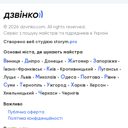
© 2026 dzvinko.com
. All rights reserved.
Сервіс з пошуку майстрів та підрядників в Україні
Створено веб студією storym
.pro
Основні міста, де шукають майстра
В
Д
Ж
З
інниця
ніпро
Донецьк
итомир
апоріжжя
І
К
Л
вано-Франківськ
иїв
Кропивницький
уганськ
М
О
П
Р
Луцьк
Львів
иколаїв
деса
олтава
івне
С
Т
У
Х
уми
ернопіль
жгород
арків
Херсон
Ч
Хмельницький
еркаси
Чернігів
Важливо
Публічна оферта
Політика конфіденційності