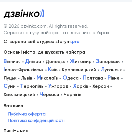
© 2026 dzvinko.com
. All rights reserved.
Сервіс з пошуку майстрів та підрядників в Україні
Створено веб студією storym
.pro
Основні міста, де шукають майстра
В
Д
Ж
З
інниця
ніпро
Донецьк
итомир
апоріжжя
І
К
Л
вано-Франківськ
иїв
Кропивницький
уганськ
М
О
П
Р
Луцьк
Львів
иколаїв
деса
олтава
івне
С
Т
У
Х
уми
ернопіль
жгород
арків
Херсон
Ч
Хмельницький
еркаси
Чернігів
Важливо
Публічна оферта
Політика конфіденційності
Пишіть нам