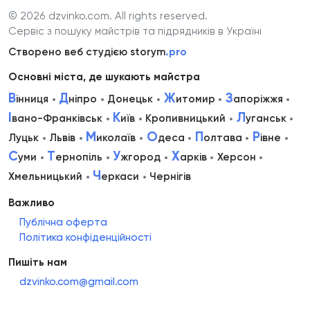
© 2026 dzvinko.com
. All rights reserved.
Сервіс з пошуку майстрів та підрядників в Україні
Створено веб студією storym
.pro
Основні міста, де шукають майстра
В
Д
Ж
З
інниця
ніпро
Донецьк
итомир
апоріжжя
І
К
Л
вано-Франківськ
иїв
Кропивницький
уганськ
М
О
П
Р
Луцьк
Львів
иколаїв
деса
олтава
івне
С
Т
У
Х
уми
ернопіль
жгород
арків
Херсон
Ч
Хмельницький
еркаси
Чернігів
Важливо
Публічна оферта
Політика конфіденційності
Пишіть нам
dzvinko.com@gmail.com