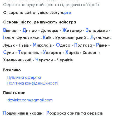
Сервіс з пошуку майстрів та підрядників в Україні
Створено веб студією storym
.pro
Основні міста, де шукають майстра
В
Д
Ж
З
інниця
ніпро
Донецьк
итомир
апоріжжя
І
К
Л
вано-Франківськ
иїв
Кропивницький
уганськ
М
О
П
Р
Луцьк
Львів
иколаїв
деса
олтава
івне
С
Т
У
Х
уми
ернопіль
жгород
арків
Херсон
Ч
Хмельницький
еркаси
Чернігів
Важливо
Публічна оферта
Політика конфіденційності
Пишіть нам
dzvinko.com@gmail.com
П
Р
ошук няні в Україні
озробка сайтів та сервісів