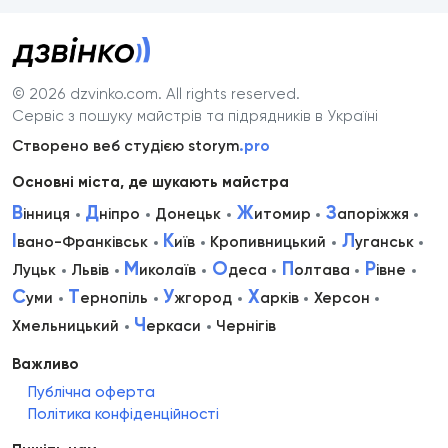
© 2026 dzvinko.com
. All rights reserved.
Сервіс з пошуку майстрів та підрядників в Україні
Створено веб студією storym
.pro
Основні міста, де шукають майстра
В
Д
Ж
З
інниця
ніпро
Донецьк
итомир
апоріжжя
І
К
Л
вано-Франківськ
иїв
Кропивницький
уганськ
М
О
П
Р
Луцьк
Львів
иколаїв
деса
олтава
івне
С
Т
У
Х
уми
ернопіль
жгород
арків
Херсон
Ч
Хмельницький
еркаси
Чернігів
Важливо
Публічна оферта
Політика конфіденційності