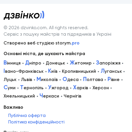
© 2026 dzvinko.com
. All rights reserved.
Сервіс з пошуку майстрів та підрядників в Україні
Створено веб студією storym
.pro
Основні міста, де шукають майстра
В
Д
Ж
З
інниця
ніпро
Донецьк
итомир
апоріжжя
І
К
Л
вано-Франківськ
иїв
Кропивницький
уганськ
М
О
П
Р
Луцьк
Львів
иколаїв
деса
олтава
івне
С
Т
У
Х
уми
ернопіль
жгород
арків
Херсон
Ч
Хмельницький
еркаси
Чернігів
Важливо
Публічна оферта
Політика конфіденційності