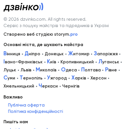
© 2026 dzvinko.com
. All rights reserved.
Сервіс з пошуку майстрів та підрядників в Україні
Створено веб студією storym
.pro
Основні міста, де шукають майстра
В
Д
Ж
З
інниця
ніпро
Донецьк
итомир
апоріжжя
І
К
Л
вано-Франківськ
иїв
Кропивницький
уганськ
М
О
П
Р
Луцьк
Львів
иколаїв
деса
олтава
івне
С
Т
У
Х
уми
ернопіль
жгород
арків
Херсон
Ч
Хмельницький
еркаси
Чернігів
Важливо
Публічна оферта
Політика конфіденційності
Пишіть нам