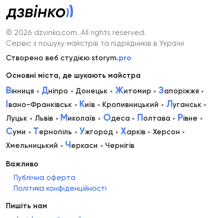
© 2026 dzvinko.com
. All rights reserved.
Сервіс з пошуку майстрів та підрядників в Україні
Створено веб студією storym
.pro
Основні міста, де шукають майстра
В
Д
Ж
З
інниця
ніпро
Донецьк
итомир
апоріжжя
І
К
Л
вано-Франківськ
иїв
Кропивницький
уганськ
М
О
П
Р
Луцьк
Львів
иколаїв
деса
олтава
івне
С
Т
У
Х
уми
ернопіль
жгород
арків
Херсон
Ч
Хмельницький
еркаси
Чернігів
Важливо
Публічна оферта
Політика конфіденційності
Пишіть нам