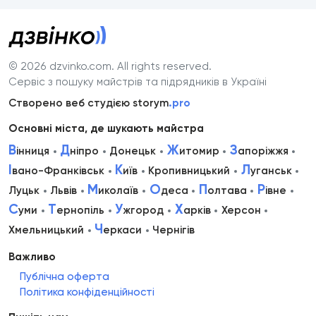
© 2026 dzvinko.com
. All rights reserved.
Сервіс з пошуку майстрів та підрядників в Україні
Створено веб студією storym
.pro
Основні міста, де шукають майстра
В
Д
Ж
З
інниця
ніпро
Донецьк
итомир
апоріжжя
І
К
Л
вано-Франківськ
иїв
Кропивницький
уганськ
М
О
П
Р
Луцьк
Львів
иколаїв
деса
олтава
івне
С
Т
У
Х
уми
ернопіль
жгород
арків
Херсон
Ч
Хмельницький
еркаси
Чернігів
Важливо
Публічна оферта
Політика конфіденційності